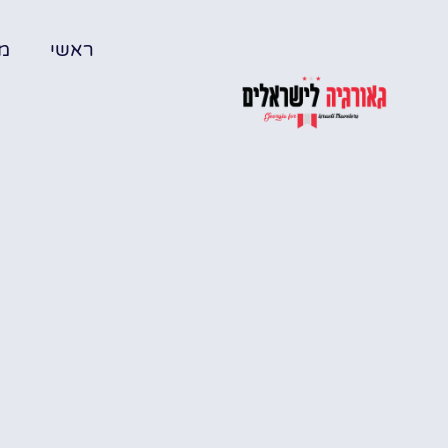
ראשי
מל