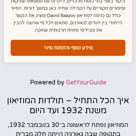
ביקור בשני בתי כנסת מרכזיים, היכרות עם סמטאות עתיקות
וסיפורים מקוריים על הקהילה שחיה כאן במשך דורות. הסיור
כולל גם כניסה למוזיאון David Baazov ומציג את הקשר
הייחודי בין יהודים לגאורגים. מתאים לכל מי שרוצה להבין
את טביליסי מזווית תרבותית עמוקה.
מידע נוסף והזמנת סיור
Powered by
GetYourGuide
איך הכל התחיל – תולדות המוזיאון
משנת 1932 ועד היום
המוזיאון נפתח לראשונה ב־30 בנובמבר 1932,
בתקופה שבה גאורגיה הייתה חלק מברית