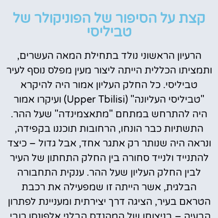
קצת על הסיפור של הפוניקולר של
טביליסי
הרעיון הראשוני נולד בתחילת המאה העשרים,
ותמציתו הכללית הייתה ליצור מעין מפלס נוסף לעיר
טביליסי. כל החלק העליון אמור היה להיקרא
"טביליסי העליונה" (Upper Tbilisi) ועיקרו אמור
היה להתרחש במתחם "מתאצמינדה" שעל ההר.
התשתיות כבר הונחו, הרחובות תוכננו בקפידה,
ונראה היה שנותר רק אתגר אחד, אבל גדול – כיצד
להתנייד ולנייד סחורה בין החלק התחתון של העיר
לבין החלק העליון שעל ההר. ענקית התחבורה
הבלגית, אשר הייתה זו שמפעילה את רכבת
הטראם בעיר, הציגה דרך יצירתית ומעניינת לפתרון
הבעיה – בניצוחו של המהנדס הבלגי אלפונסו רובי,