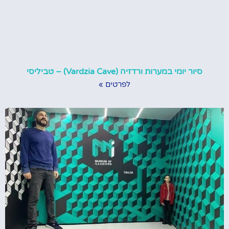
סיור יומי במערות ורדזיה (Vardzia Cave) – טביליסי
לפרטים »