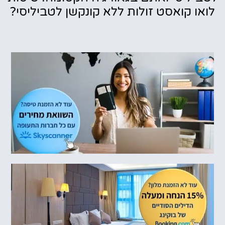
לואו קואסט זולות ללא קונקשן לטביליסי?