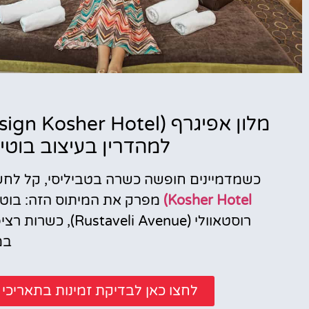
מלונות
למהדרין בעיצוב בוט
מציאת מלון
מומלץ?
כשמדמיינים חופשה כשרה בטביליסי, קל לחש
לחצו
Kosher Hotel)
מפרק את המיתוס הזה: בוט
פה!
רוסטאוולי ( Avenue
במ
לחצו כאן לבדיקת זמינות בתאריכ