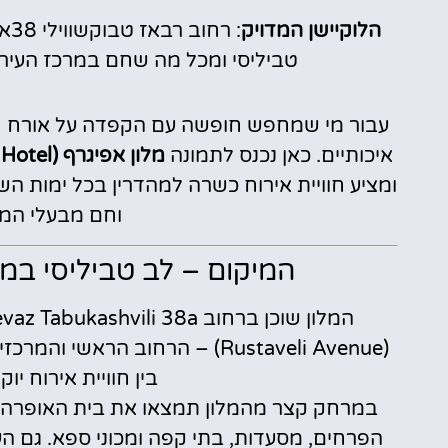
הלוקיישן המדויק
טביליסי ומכל מה שחם במרכז העיר. שעת צ'ק-אין :00
עבור מי שמחפש חופשה עם הקפדה על אורח חיי
איכותיים. כאן נכנס לתמונה
מלון אפיגרף (EPIGRAPH Design Kosher Hotel)
ומציע חוויית אירוח כשרה למהדרין בכל ימות השנ
וחם מבעלי המק
המיקום – לב טביליסי במ
(Rustaveli Avenue) – הרחוב הר
בין חוויית אירוח יו
במרחק קצר מהמלון תמצאו את בית האופרה, כי