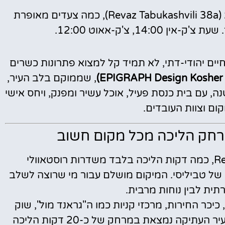
: רחוב רבאז טבוקשווילי 38א (Revaz Tabukashvili 38a), כמה צעדים מאופרת
14, צ'ק-אאוט 12:00.
ם יהודי-דתי, לא תמיד קל למצוא פתרונות כשרים
, שממוקם בלב העיר,
ה, עם בית כנסת פעיל, אוכל עשיר ומפנק, ויחס אישי
ום וצוות העובדים.
רחק הליכה מכל מקום חשוב
המלון שוכן ברחוב Revaz Tabukashvili 38a, כמה דקות הליכה בלבד משדרות רוסטאוולי
אשי והמרכזי של טביליסי. המיקום מושלם עבור מי שרוצה לשלב
קרתית לבין נוחות מרבית.
כר החירות, מרכזי קניות כמו ה"גראנד מול", שוק
הפרחים, מסעדות, בתי קפה ומכוני ספא. גם העיר העתיקה נמצאת במרחק של כ-20 דקות הליכה