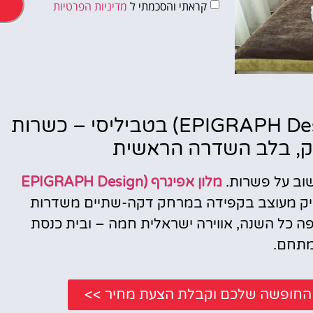
קראתי והסכמתי ל
מדיניות הפרטיות
טיסות
מלון אפיגרף (EPIGRAPH Design Kosher Hotel) בטביליסי – כשרות
יק, בלב השדרה הראשית
מציאת
טיסה זולה?
וב על פשרות.
מלון אפיגרף (EPIGRAPH Design
לחצו
יק מעוצב בקפידה במרחק דקה-שתיים משדרות
פה!
Rustaveli), כשרות רציפה כל השנה, אווירה ישראלית חמה – ובית כנסת
תחם.
י החופשה שלכם וקבלת הצעת מחיר >>